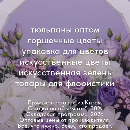
тюльпаны оптом
горшечные цветы
упаковка для цветов
искусственные цветы
искусственная зелень
товары для флористики
Прямые поставки из Китая.
Скидки на объем от 5-30%
Складская программа '2026
Оптовые цены от производителя.
Всё, что нужно. Всем, кто продаёт.