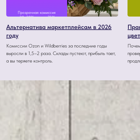
Альтернатива маркетплейсам в 2026
Пра
году
цве
Комиссии Ozon и Wildberries за последние годы
Почем
выросли в 1,5–2 раза. Склады пустеют, прибыль тает,
прове
а вы теряете контроль.
продл