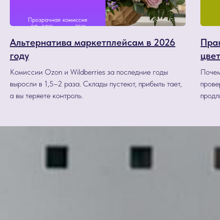
Альтернатива маркетплейсам в 2026
Пра
году
цве
Комиссии Ozon и Wildberries за последние годы
Почем
выросли в 1,5–2 раза. Склады пустеют, прибыль тает,
прове
а вы теряете контроль.
продл