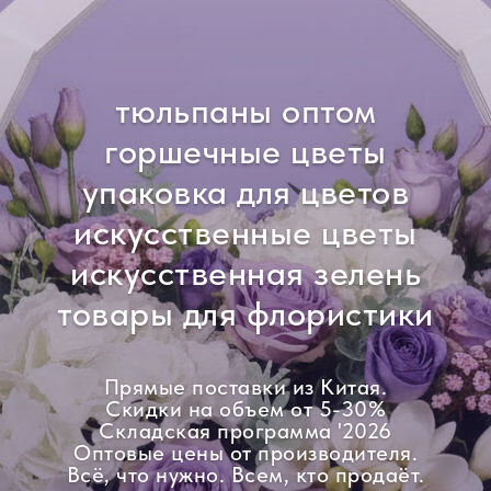
тюльпаны оптом
горшечные цветы
упаковка для цветов
искусственные цветы
искусственная зелень
товары для флористики
Прямые поставки из Китая.
Скидки на объем от 5-30%
Складская программа '2026
Оптовые цены от производителя.
Всё, что нужно. Всем, кто продаёт.