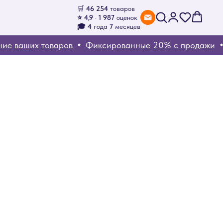
🛒
46 254
товаров
⭐ 4,9 · 1 987
оценок
🎓 4
года
7
месяцев
е ваших товаров
Фиксированные 20% с продажи