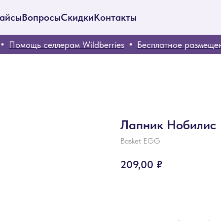
айсы
Вопросы
Скидки
Контакты
Помощь селлерам Wildberries
Бесплатное размещени
Лапник Нобилис
Basket EGG
209,00
₽
ЗАКАЗАТЬ