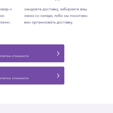
товар и
ожидаете доставку, забираете ваш
сно
заказ со склада, либо мы помогаем
пании.
вам организовать доставку.
асчетом стоимости
асчетом стоимости