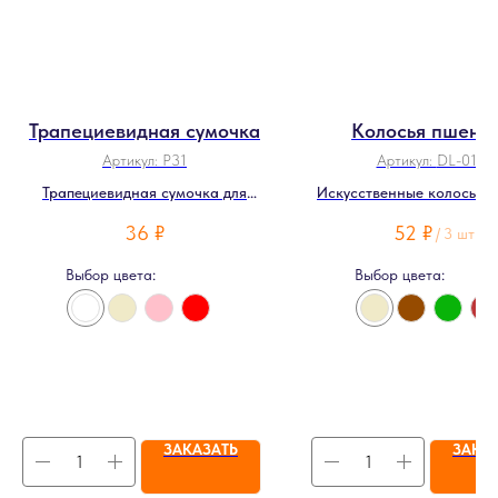
Трапециевидная сумочка
Колосья пшени
Артикул:
P31
Артикул:
DL-0161
Трапециевидная сумочка для
Искусственные колосья 
цветов
36
₽
52
₽
/
3 шт
Выбор цвета:
Выбор цвета:
ЗАКАЗАТЬ
ЗАКА