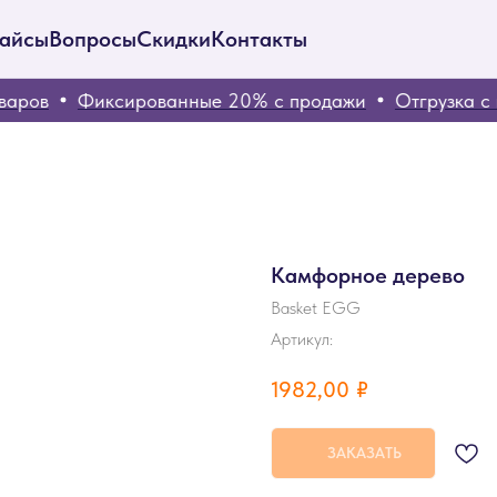
айсы
Вопросы
Скидки
Контакты
ров
Фиксированные 20% с продажи
Отгрузка с ва
Камфорное дерево
Basket EGG
Артикул:
1982,00
₽
ЗАКАЗАТЬ