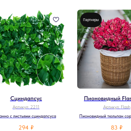
Партнеры
Сциндапсус
Пионовидный Flas
Артикул:
2211
Артикул:
Flash
анно с листьями сциндапсуса
Пионовидный тюльпан сорт
294
₽
83
₽