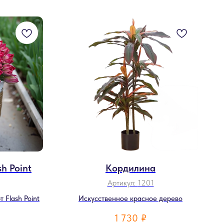
h Point
Кордилина
Артикул:
1201
 Flash Point
Искусственное красное дерево
1 730
₽