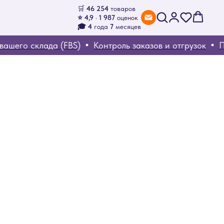
🛒
46 254
товаров
⭐ 4,9 · 1 987
оценок
🎓 4
года
7
месяцев
шего склада (FBS)
Контроль заказов и отгрузок
Пом