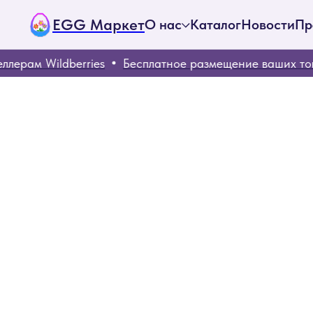
EGG Маркет
О нас
Каталог
Новости
Пр
рам Wildberries
Бесплатное размещение ваших това