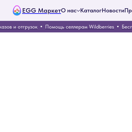
EGG Маркет
О нас
Каталог
Новости
Пр
ов и отгрузок
Помощь селлерам Wildberries
Беспла