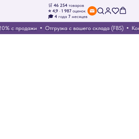
🛒
46 254
товаров
⭐ 4,9 · 1 987
оценок
🎓 4
года
7
месяцев
% с продажи
Отгрузка с вашего склада (FBS)
Контр