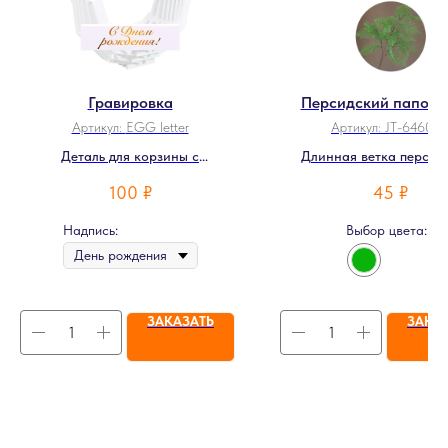
Гравировка
Персидский папоро
Артикул:
EGG letter
Артикул:
JT-64605
Деталь для корзины с
Длинная ветка персид
гравировкой
папоротника
100
₽
45
₽
Надпись:
Выбор цвета:
ЗАКАЗАТЬ
ЗАКА