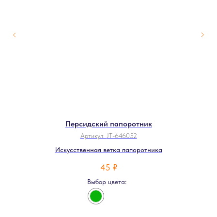
Персидский папоротник
Артикул:
JT-646052
Искусственная ветка папоротника
45
₽
Выбор цвета: