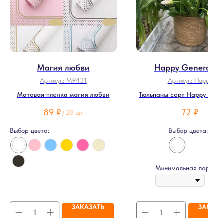
Магия любви
Happy Generati
Артикул:
MP431
Артикул:
Happy
Матовая пленка магия любви
Тюльпаны сорт Happy Gen
89
₽
72
₽
/
20 шт
Выбор цвета:
Выбор цвета:
Минимальная партия
ЗАКАЗАТЬ
ЗАКА