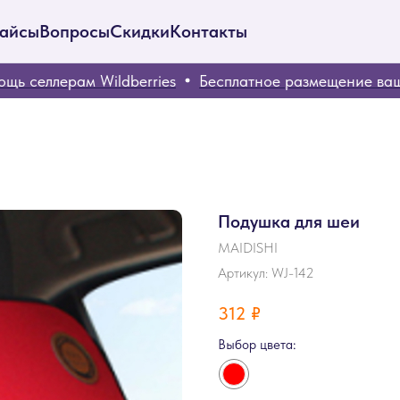
айсы
Вопросы
Скидки
Контакты
селлерам Wildberries
Бесплатное размещение ваших 
Подушка для шеи
MAIDISHI
Артикул:
WJ-142
312
₽
Выбор цвета: