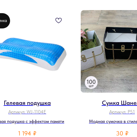
инка
Гелевая подушка
Сумка Шане
Артикул:
WJ-1104E
Артикул:
P51
вая подушка с эффектом памяти
Модная сумочка в стил
1 194
₽
30
₽