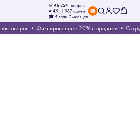
🛒
46 254
товаров
⭐ 4,9 · 1 987
оценок
🎓 4
года
7
месяцев
товаров
Фиксированные 20% с продажи
Отгрузка