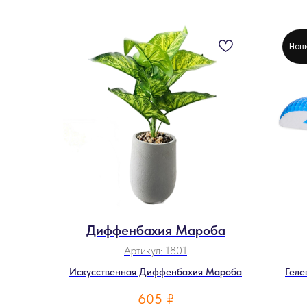
Нов
Диффенбахия Мароба
Артикул:
1801
Искусственная Диффенбахия Мароба
Геле
605
₽