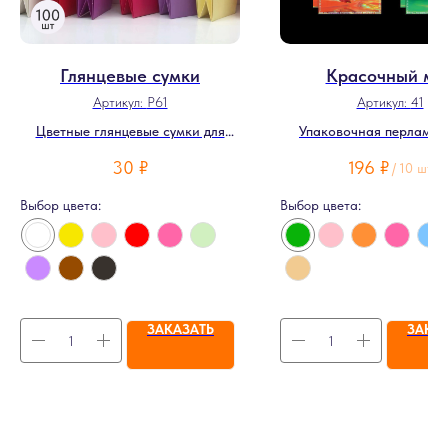
Глянцевые сумки
Красочный ми
Артикул:
P61
Артикул:
41
Цветные глянцевые сумки для
Упаковочная перламут
цветов
пленка
30
₽
196
₽
/
10 шт
Выбор цвета:
Выбор цвета:
ЗАКАЗАТЬ
ЗАКА