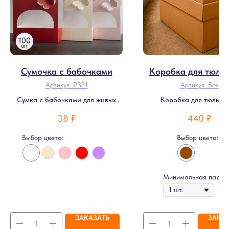
Сумочка с бабочками
Коробка для тюль
Артикул:
P331
Артикул:
Box
Сумка с бабочками для живых
Коробка для тюльпа
цветов
(обязательно)
38
₽
440
₽
Выбор цвета:
Выбор цвета:
Минимальная партия
ЗАКАЗАТЬ
ЗАКА