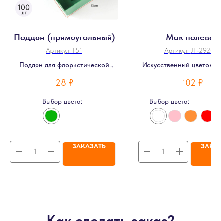
Поддон (прямоугольный)
Мак полевой
Артикул:
F51
Артикул:
JF-292001
Поддон для флористической
Искусственный цветок п
губки
мака
28
₽
102
₽
Выбор цвета:
Выбор цвета:
ЗАКАЗАТЬ
ЗАКА
Как сделать заказ?