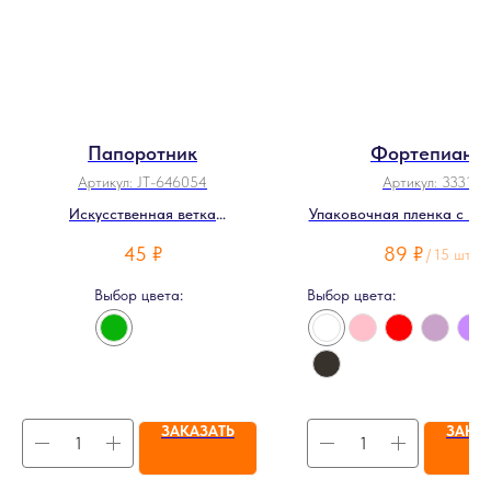
Папоротник
Фортепиано
Артикул:
JT-646054
Артикул:
3331
Искусственная ветка
Упаковочная пленка с кл
папоротника
45
₽
89
₽
/
15 шт
Выбор цвета:
Выбор цвета:
ЗАКАЗАТЬ
ЗАКА