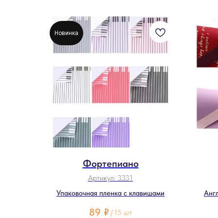
Новинка
Фортепиано
Артикул:
3331
Упаковочная пленка с клавишами
Анг
89
₽
/
15 шт