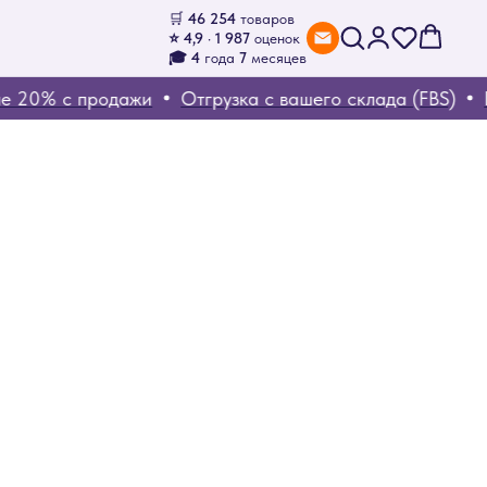
🛒
46 254
товаров
⭐ 4,9 · 1 987
оценок
🎓 4
года
7
месяцев
20% с продажи
Отгрузка с вашего склада (FBS)
Ко