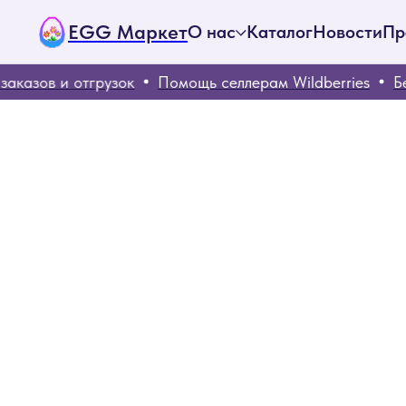
EGG Маркет
О нас
Каталог
Новости
Пр
казов и отгрузок
Помощь селлерам Wildberries
Бес