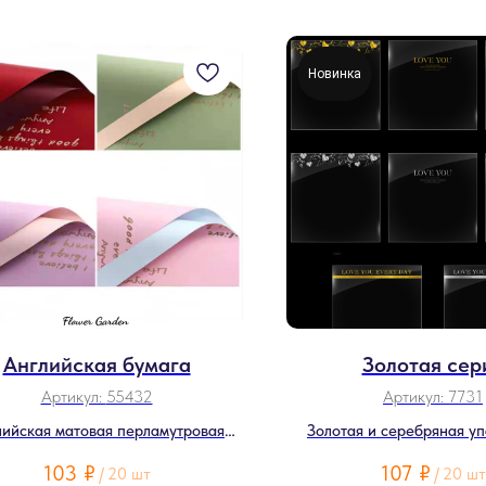
Новинка
Английская бумага
Золотая сер
Артикул:
55432
Артикул:
7731
лийская матовая перламутровая
Золотая и серебряная у
бумага
фольга
103
₽
107
₽
/
20 шт
/
20 шт