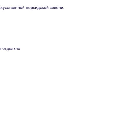
усственной персидской зелени.
я отдельно