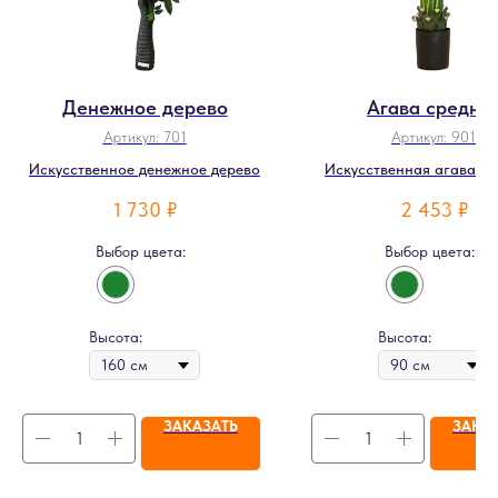
Денежное дерево
Агава средня
Артикул:
701
Артикул:
901
Искусственное денежное дерево
Искусственная агава с 
каймой
1 730
₽
2 453
₽
Выбор цвета:
Выбор цвета:
Высота:
Высота:
ЗАКАЗАТЬ
ЗАКА